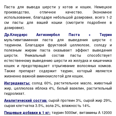
Паста для вывода шерсти у котов и кошек. Немецкое
производство, отличное качество. Экономное
использование, благодаря небольшой дозировке, всего 1-2
см пасты для вашей кошки (смотрите подробнее в
дозировке).
Др.Клаудерс Антихеербол Паста + Таурин
мультивитаминная паста для выведения шерсти с
таурином. Благодаря фруктовой целлюлозе, солоду и
полезным жирам паста оказывает эффект выведения
шерсти. Уникальный состав пасты способствует
естественному выведению шерсти из желудка и кишечника
кошек и предотвращает отрыгивание волосяных комков.
Также препарат содержит таурин, который является
жизненно важной аминокислотой для кошек.
Ингредиенты:
солод 60%, растительное масло, животный
жир, целлюлоза яблока 4%, белый вазелин, растительный
гидролизат.
Аналитический состав:
сырой протеин 3%, сырой жир 29%,
сырая клетчатка 3.5%, зола 2%, влажность 14%.
Пищевые добавки в 1 кг:
таурин 5000мг, витамины А 12000