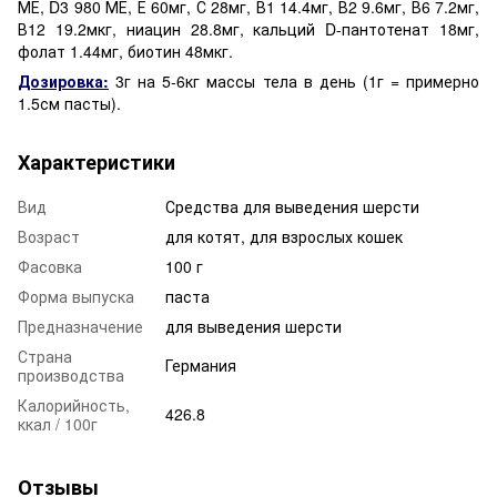
МЕ, D3 980 МЕ, Е 60мг, С 28мг, В1 14.4мг, В2 9.6мг, В6 7.2мг,
В12 19.2мкг, ниацин 28.8мг, кальций D-пантотенат 18мг,
фолат 1.44мг, биотин 48мкг.
Дозировка:
3г на 5-6кг массы тела в день (1г = примерно
1.5см пасты).
Характеристики
Вид
Средства для выведения шерсти
Возраст
для котят, для взрослых кошек
Фасовка
100 г
Форма выпуска
паста
Предназначение
для выведения шерсти
Страна
Германия
производства
Калорийность,
426.8
ккал / 100г
Отзывы