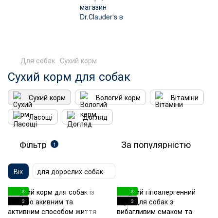
Для собак
Сухий корм
Сухий корм
для собак
Сухий корм
Вологий корм
Вітаміни
Ласощі
Догляд
Фільтр
За популярністю
1
Вік
для дорослих собак
3
3
3
3