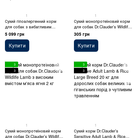
1
1
Сухий гіпоалергенний корм
Сухий монопротеїновий корм
для собак з вибагливим
для собак Dr.Clauder’s Wildlife
смаком та схильністю до
Lamb з високим вмістом м'яса
5 099 грн
305 грн
харчової алергії Dr.Clauder’s
ягня 350 г
Hyposensitive Venison & Potato
Купити
Купити
оленина та картопля 11,5 кг
3
3
3
3
1
1
Сухий монопротеїновий корм
Сухий корм Dr.Clauder’s
для собак Dr.Clauder’s Wildlife
Sensitive Adult Lamb & Rice