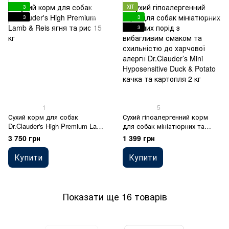
3
ХІТ
3
3
3
1
5
Сухий корм для собак
Сухий гіпоалергенний корм
Dr.Clauder's High Premium Lamb
для собак мініатюрних та
& Reis ягня та рис 15 кг
малих порід з вибагливим
3 750 грн
1 399 грн
смаком та схильністю до
харчової алергії Dr.Clauder’s
Купити
Купити
Mini Hyposensitive Duck &
Potato качка та картопля 2 кг
Показати ще 16 товарів