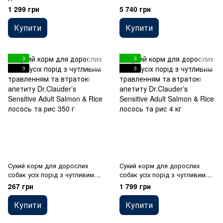
Lamb з високим вмістом м'яса
Large Breed 20 кг для
1 299 грн
5 740 грн
ягня 2 кг
дорослих собак великих та
гіганських порід з чутливим
Купити
Купити
травленням
3
3
3
3
Сухий корм для дорослих
Сухий корм для дорослих
собак усіх порід з чутливим
собак усіх порід з чутливим
травленням та втратою
травленням та втратою
267 грн
1 799 грн
апетиту Dr.Clauder’s Sensitive
апетиту Dr.Clauder’s Sensitive
Adult Salmon & Rice лосось та
Adult Salmon & Rice лосось та
Купити
Купити
рис 350 г
рис 4 кг