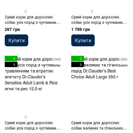
8
8
Сухий корм для дорослих
Сухий корм для дорослих
собак усіх порід з чутливим
собак усіх порід з чутливим
травленням та втратою
травленням та втратою
267 грн
1 799 грн
апетиту Dr.Clauder’s Sensitive
апетиту Dr.Clauder’s Sensitive
Adult Lamb & Rice ягня та рис
Adult Lamb & Rice ягня та рис
Купити
Купити
350 г
4 кг
3
3
3
3
8
Сухий корм для дорослих
Сухий корм для дорослих
собак усіх порід з чутливим
собак великих та гіганських