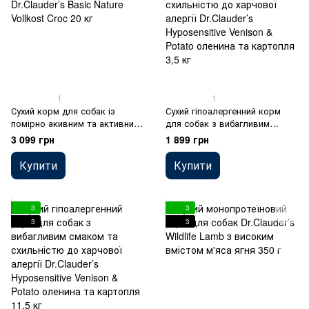
1
1
Сухий корм для собак із
Сухий гіпоалергенний корм
помірно акивним та активним
для собак з вибагливим
способом життя Dr.Clauder’s
смаком та схильністю до
3 099 грн
1 899 грн
Basic Nature Vollkost Croc 20 кг
харчової алергії Dr.Clauder’s
Hyposensitive Venison & Potato
Купити
Купити
оленина та картопля 3,5 кг
3
3
3
3