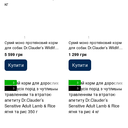
1
1
Сухий моно протеїновий корм
Сухий моно протеїновий корм
для собак Dr.Clauder’s Wildlife
для собак Dr.Clauder’s Wildlife
Salmon з високим вмістом
Salmon з високим вмістом
5 599 грн
1 299 грн
м'яса лосось 11,5 кг
м'яса лосось 2 кг
Купити
Купити
3
3
3
3