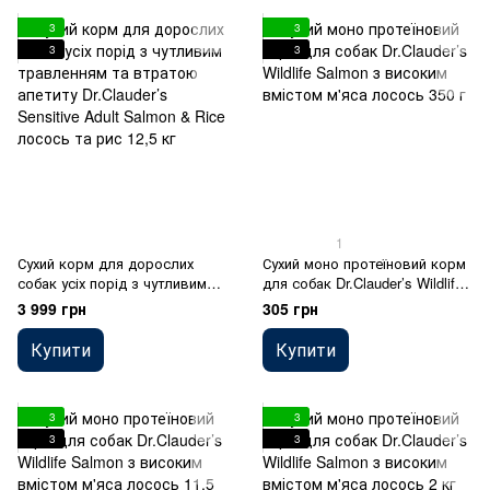
3
3
3
3
1
Сухий корм для дорослих
Сухий моно протеїновий корм
собак усіх порід з чутливим
для собак Dr.Clauder’s Wildlife
травленням та втратою
Salmon з високим вмістом
3 999 грн
305 грн
апетиту Dr.Clauder’s Sensitive
м'яса лосось 350 г
Adult Salmon & Rice лосось та
Купити
Купити
рис 12,5 кг
3
3
3
3