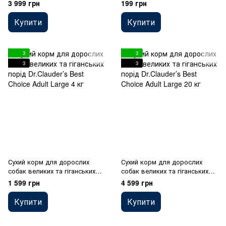
травленням та втратою
порід Dr.Clauder’s Best Choice
3 999 грн
199 грн
апетиту Dr.Clauder’s Sensitive
Adult Large 350 г
Adult Lamb & Rice ягня та рис
Купити
Купити
12,5 кг
3
3
3
3
Сухий корм для дорослих
Сухий корм для дорослих
собак великих та гіганських
собак великих та гіганських
порід Dr.Clauder’s Best Choice
порід Dr.Clauder’s Best Choice
1 599 грн
4 599 грн
Adult Large 4 кг
Adult Large 20 кг
Купити
Купити