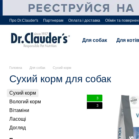
Перейти до основного контенту
Про Dr.Clauder's
Партнерам
Оплата і доставка
Обмін та поверне
Для собак
Для коті
Головна
Для собак
Сухий корм
Сухий корм
для собак
Сухий корм
3
Вологий корм
3
Вітаміни
Ласощі
Догляд