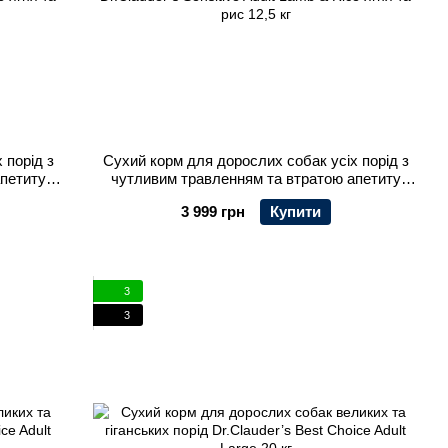
 порід з
Сухий корм для дорослих собак усіх порід з
апетиту
чутливим травленням та втратою апетиту
ce ягня та
Dr.Clauder’s Sensitive Adult Lamb & Rice ягня та
3 999 грн
Купити
рис 12,5 кг
3
3