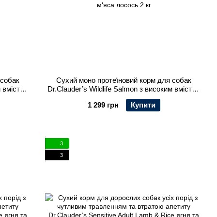
 собак
Сухий моно протеїновий корм для собак
м вмістом
Dr.Clauder’s Wildlife Salmon з високим вмістом
м'яса лосось 2 кг
1 299 грн
Купити
3
3