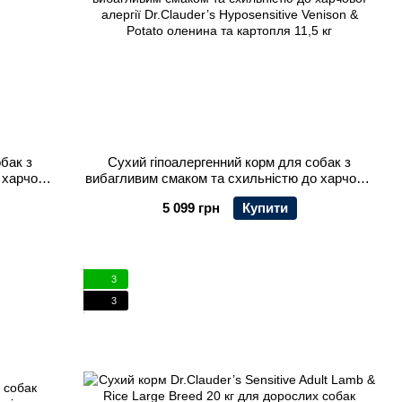
бак з
Сухий гіпоалергенний корм для собак з
 харчової
вибагливим смаком та схильністю до харчової
enison &
алергії Dr.Clauder’s Hyposensitive Venison &
5 099 грн
Купити
 кг
Potato оленина та картопля 11,5 кг
3
3