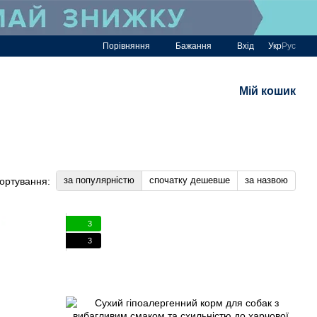
Порівняння
Бажання
Вхід
Укр
Рус
Мій кошик
за популярністю
спочатку дешевше
за назвою
ортування:
3
3