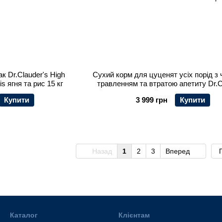
к Dr.Clauder's High
Сухий корм для цуценят усіх порід з
 ягня та рис 15 кг
травленням та втратою апетиту Dr.C
Sensitive Junior Lamb & Rice ягня та р
Купити
3 999 грн
Купити
Назад
1
2
3
Вперед
Каталог
Клієнтам