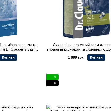
із помірно акивним та
Сухий гіпоалергенний корм для со
тя Dr.Clauder’s Basic
вибагливим смаком та схильністю до
st Croc 20 кг
алергії Dr.Clauder’s Hyposensitive V
Купити
1 899 грн
Купити
Potato оленина та картопля 3,5
3
3