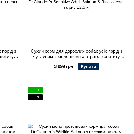
 порід з
Сухий корм для дорослих собак усіх порід з
апетиту
чутливим травленням та втратою апетиту
 & Rice
Dr.Clauder’s Sensitive Adult Salmon & Rice
3 999 грн
Купити
лосось та рис 12,5 кг
3
3