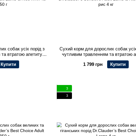
их собак усіх порід з
Сухий корм для дорослих собак усіх
 та втратою апетиту
чутливим травленням та втратою 
dult Lamb & Rice ягня та
Dr.Clauder’s Sensitive Adult Lamb & Ri
Купити
1 799 грн
Купити
50 г
рис 4 кг
3
3