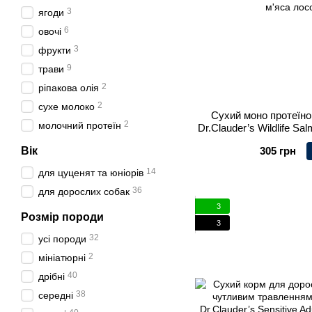
3
ягоди
6
овочі
3
фрукти
9
трави
2
ріпакова олія
2
сухе молоко
Сухий моно протеїно
2
молочний протеїн
Dr.Clauder’s Wildlife S
м'яса лос
Вік
305 грн
14
для цуценят та юніорів
36
для дорослих собак
3
Розмір породи
3
32
усі породи
2
мініатюрні
40
дрібні
38
середні