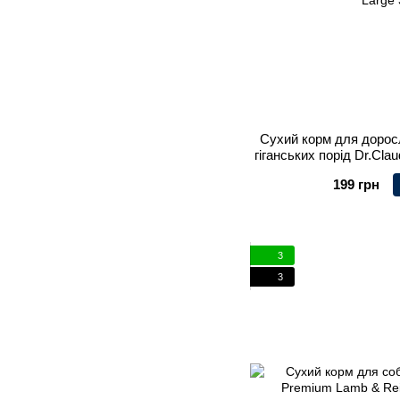
Сухий корм для дорос
гіганських порід Dr.Clau
Large 
199 грн
3
3