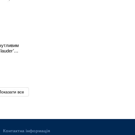
 чутливим
lauder’s
ис 12,5 кг
Показати все
Контактна інформація