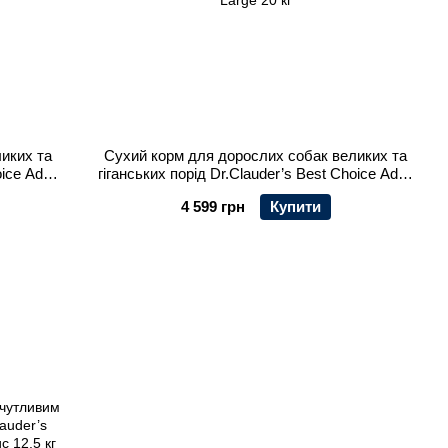
иких та
Сухий корм для дорослих собак великих та
ice Adult
гіганських порід Dr.Clauder’s Best Choice Adult
Large 20 кг
4 599 грн
Купити