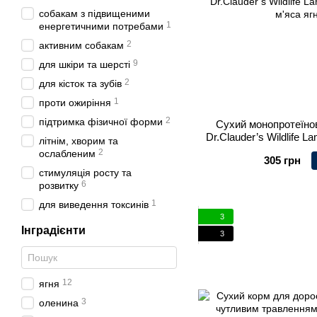
собакам з підвищеними
1
енергетичними потребами
2
активним собакам
9
для шкіри та шерсті
2
для кісток та зубів
1
проти ожиріння
2
підтримка фізичної форми
Сухий монопротеїно
Dr.Clauder’s Wildlife 
літнім, хворим та
м'яса яг
2
ослабленим
305 грн
стимуляція росту та
6
розвитку
1
для виведення токсинів
3
Інградієнти
3
12
ягня
3
оленина