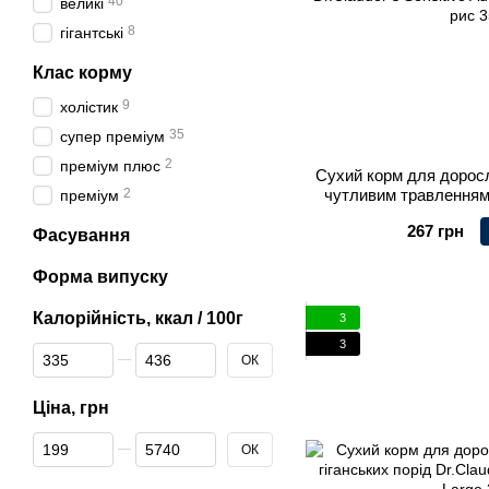
40
великі
8
гігантські
Клас корму
9
холістик
35
супер преміум
2
преміум плюс
Сухий корм для доросл
2
чутливим травленням
преміум
Dr.Clauder’s Sensitive A
267 грн
рис 3
Фасування
Форма випуску
Калорійність, ккал / 100г
3
3
Від Калорійність, ккал / 100г
До Калорійність, ккал / 100г
ОК
Ціна, грн
Від Ціна, грн
До Ціна, грн
ОК