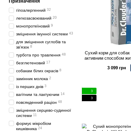
Призначення
32
гіпоалергенний
20
легкозасвоюваний
9
монопротеїновий
43
зміцнення імунної системи
для зміцнення суглобів та
8
зв'язок
Сухий корм для собак 
48
турбота про травлення
активним способом жит
17
безглютеновий
Nature Vollko
3 099 грн
8
собакам білих окрасів
2
замінник молока
3
із перших днів
3
14
вагітним та лактуючим
3
48
повсякденний раціон
зміцнення серцево-судинної
11
системи
формує мікробіом
24
кишківника