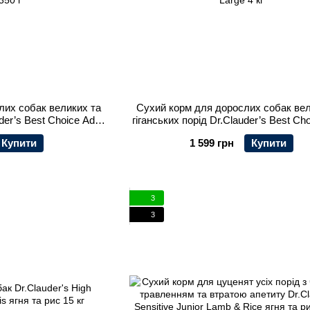
лих собак великих та
Сухий корм для дорослих собак вел
der’s Best Choice Adult
гіганських порід Dr.Clauder’s Best Cho
350 г
Large 4 кг
Купити
1 599 грн
Купити
3
3