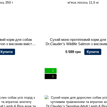
вий корм для собак
Сухий моно протеїновий корм для
almon з високим вмістом
Dr.Clauder’s Wildlife Salmon з високи
ось 350 г
м'яса лосось 11,5 кг
Купити
5 599 грн
Купити
3
3