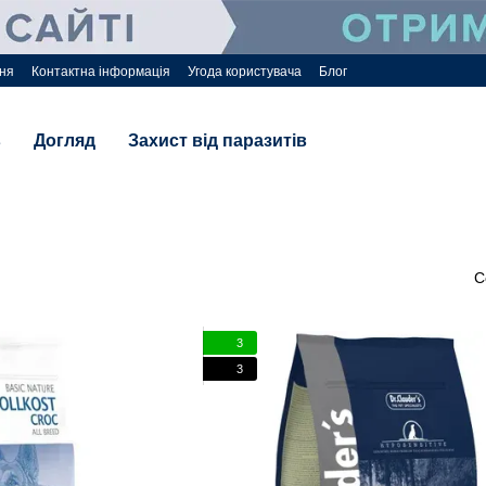
ння
Контактна інформація
Угода користувача
Блог
в
Догляд
Захист від паразитів
С
3
3