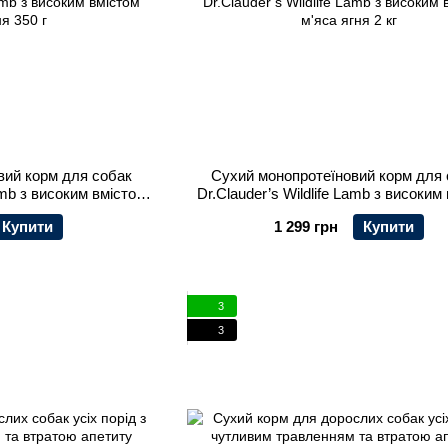
вий корм для собак
Сухий монопротеїновий корм для
Lamb з високим вмістом
Dr.Clauder’s Wildlife Lamb з високим
ня 350 г
м'яса ягня 2 кг
Купити
1 299 грн
Купити
3
3