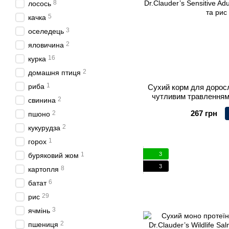
8
лосось
5
качка
3
оселедець
2
яловичина
16
курка
2
домашня птиця
1
риба
Сухий корм для доросл
чутливим травленням
2
свинина
Dr.Clauder’s Sensitiv
267 грн
2
пшоно
лосось та 
2
кукурудза
1
горох
3
1
буряковий жом
3
8
картопля
6
батат
29
рис
3
ячмінь
2
пшениця