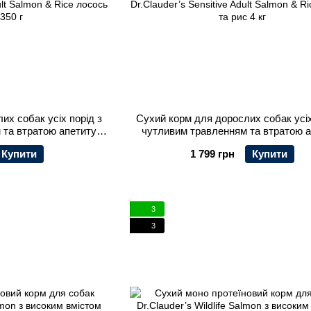
их собак усіх порід з
Сухий корм для дорослих собак усіх
 та втратою апетиту
чутливим травленням та втратою 
e Adult Salmon & Rice
Dr.Clauder’s Sensitive Adult Salmon
Купити
1 799 грн
Купити
рис 350 г
лосось та рис 4 кг
3
3