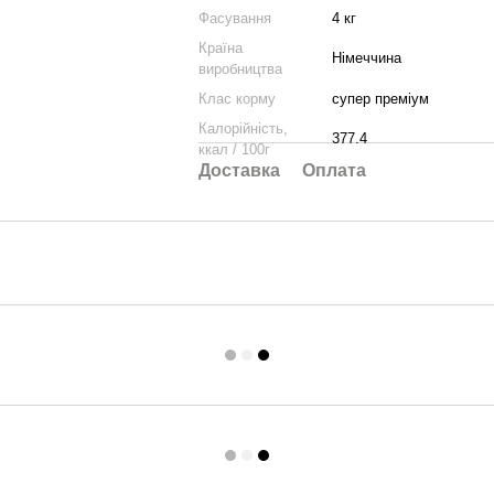
Фасування
4 кг
Країна
Німеччина
виробництва
Клас корму
супер преміум
Калорійність,
377.4
ккал / 100г
Доставка
Оплата