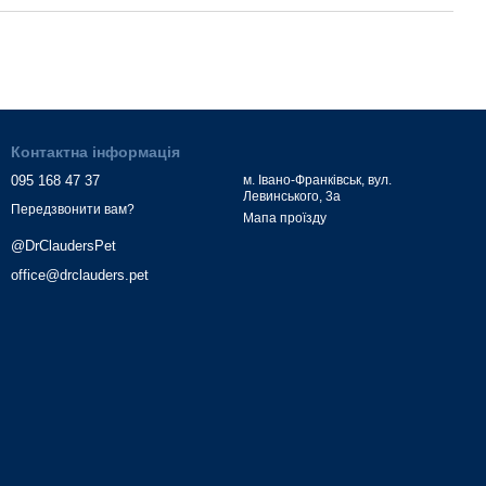
Контактна інформація
095 168 47 37
м. Івано-Франківськ, вул.
Левинського, 3а
Передзвонити вам?
Мапа проїзду
@DrClaudersPet
office@drclauders.pet