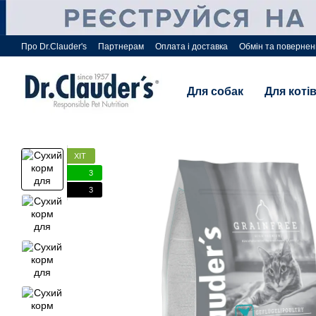
Перейти до основного контенту
Про Dr.Clauder's
Партнерам
Оплата і доставка
Обмін та поверне
Для собак
Для коті
ХІТ
3
3