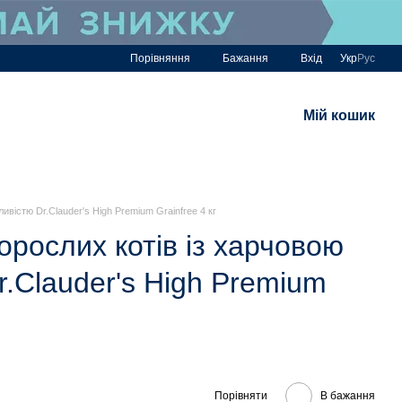
Порівняння
Бажання
Вхід
Укр
Рус
Мій кошик
ивістю Dr.Clauder's High Premium Grainfree 4 кг
орослих котів із харчовою
r.Clauder's High Premium
Порівняти
В бажання