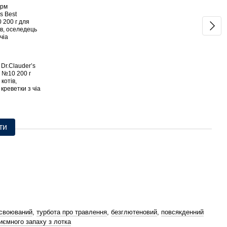
Dr.Clauder’s
Сухи
n №10 200 г
котів
котів,
гіпер
креветки з чіа
High 
1 899
1 
ти
асвоюваний
,
турбота про травлення
,
безглютеновий
,
повсякденний
ємного запаху з лотка