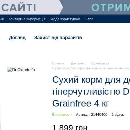
ння
Контактна інформація
Угода користувача
Блог
в
Догляд
Захист від паразитів
Головна
Для котів
Сухий корм
Сухий корм для дорослих котів із харчовою гіперчутл
Сухий корм для д
гіперчутливістю D
Grainfree 4 кг
В наявності
Артикул: 21440400
1 відгук
1 899 грн