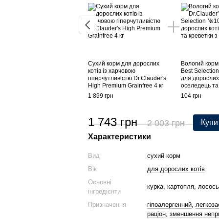
Сухий корм для дорослих
Вологий корм 
котів із харчовою
Best Selectio
гіперчутливістю Dr.Clauder's
для дорослих 
High Premium Grainfree 4 кг
оселедець та 
1 899 грн
104 грн
1 743 грн
2 003 грн
Купи
Характеристики
Вид
сухий корм
Вік
для дорослих котів
Основні
курка, картопля, лосось
інгредієнти
Призначення
гіпоалергенний
,
легкоз
раціон
,
зменшення непри