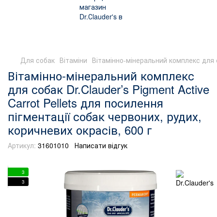
Для собак
Вітаміни
Вітамінно-мінеральний комплекс для со
Вітамінно-мінеральний комплекс
для собак Dr.Clauder’s Pigment Active
Carrot Pellets для посилення
пігментації собак червоних, рудих,
коричневих окрасів, 600 г
Артикул:
31601010
Написати відгук
3
3