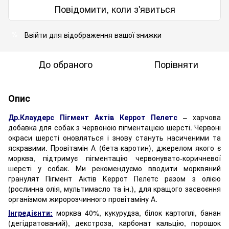
Повідомити, коли з'явиться
Ввійти
для відображення вашої знижки
%
До обраного
Порівняти
Опис
Др.Клаудерс Пігмент Актів Керрот Пелетс
– харчова
добавка для собак з червоною пігментацією шерсті. Червоні
окраси шерсті оновляться і знову стануть насиченими та
яскравими. Провітамін А (бета-каротин), джерелом якого є
морква, підтримує пігментацію червонувато-коричневої
шерсті у собак. Ми рекомендуємо вводити морквяний
гранулят Пігмент Актів Керрот Пелетс разом з олією
(рослинна олія, мультимасло та ін.), для кращого засвоєння
організмом жиророзчинного провітаміну А.
Інгредієнти:
морква 40%, кукурудза, білок картоплі, банан
(дегідратований), декстроза, карбонат кальцію, порошок