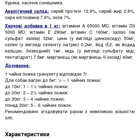
буряка, насіння соняшника.
Аналітичний склад:
сирий протеїн 12.9%, сирий жир 2.8%,
сира клітковина 7.6%, зола 7%.
Харчові добавки в 1 кг:
вітаміни А 65000 МО, вітамін D3
3000 МО, вітамін E 290мг, вітамін C 160мг, залізо (як
сульфат заліза) 32мг, цинк (у вигляді цинкоксиду) 50мг,
селен (у вигляді селеніту натрію) 0.2мг, йод (Е2, як йодид
кальцію, безводний) 1мг, мідь (у вигляді сульфату міді,
пентагідрат) 7.5мг, марганець (як марганець-II-оксид) 40мг.
Дозування:
1 чайна ложка грануляту відповідає 7г.
Для собак вагою до 5кг: ½ – 1 чайних ложки;
до 10кг: 1 – 1½ чайних ложки;
до 20кг: 2 – 2½ чайних ложки;
до 30кг: 3 – 4 чайних ложки;
понад 30кг: 5 – 6 чайних ложок.
Рекомендовано згодовувати разом з невеликою кількістю
олії.
Характеристики